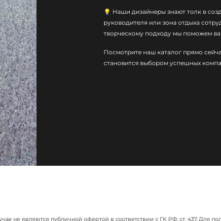
💡 Наши дизайнеры знают толк в соз
руководителя или зона отдыха сотру
творческому подходу мы поможем вам
Посмотрите наш каталог прямо сейча
становится выбором успешных компа
учае не являются публичной офертой в соответствии с ГК РФ, ст. 437. Дл