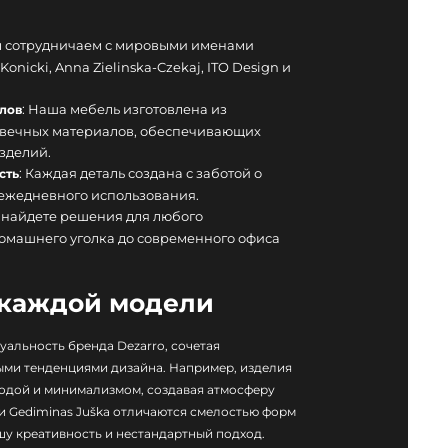
ы сотрудничаем с мировыми именами
Konicki, Anna Zielinska-Czekaj, ITO Design и
: Наша мебель изготовлена из
лов
говечных материалов, обеспечивающих
зделий.
: Каждая деталь создана с заботой о
сть
 ежедневного использования.
ы найдете решения для любого
домашнего уголка до современного офиса
 каждой модели
альность бренда Dezarro, сочетая
ыми тенденциями дизайна. Например, изделия
родой и минимализмом, создавая атмосферу
и Gediminas Juška отличаются смелостью форм
шу креативность и нестандартный подход.