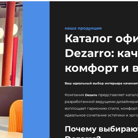
наша продукция
Каталог оф
Dezarro: кач
комфорт и 
Ваш идеальный выбор интерьера начинает
Компания
представляет катал
Dezarro
разработанной ведущими дизайнерам
воплощает гармонию стиля, комфорт
идеальное сочетание эстетики и эрг
Почему выбираю