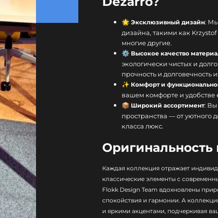
Dezarro?
🌟
: М
Эксклюзивный дизайн
дизайна, такими как Krzystof 
многие другие.
⚙️
Высокое качество материа
экологически чистых и дол
прочность и долговечность и
✨
Комфорт и функционально
вашем комфорте и удобстве
📦
: В
Широкий ассортимент
пространства — от уютного 
класса люкс.
Оригинальность
Каждая коллекция отражает индивиду
классические элементы с современн
Flokk Design Team вдохновлены при
спокойствия и гармонии. А коллекци
и яркими акцентами, подчеркивая ва