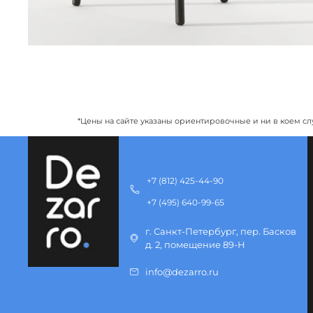
*Цены на сайте указаны ориентировочные и ни в коем сл
+7 (812) 425-44-90
+7 (495) 640-99-65
г. Санкт-Петербург, пер. Басков
д. 2, помещение 89-Н
info@dezarro.ru