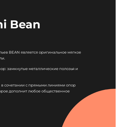
ni Bean
льев BEAN является оригинальное мягкое
ли.
пор: замкнутые металлические полозья и
я в сочетании с прямыми линиями опор
торое дополнит любое общественное