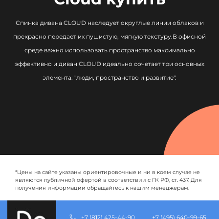
Спинка дивана CLOUD наследует округлые линии облаков и
прекрасно передает их пушистую, мягкую текстуру.
В офисной
среде важно использовать пространство максимально
эффективно и диван CLOUD идеально сочетает три основных
элемента: "люди, пространство и развитие".
*Цены на сайте указаны ориентировочные и ни в коем случае не
являются публичной офертой в соответствии с ГК РФ, ст. 437. Для
получения информации обращайтесь к нашим менеджерам.
+7 (812) 425-44-90
+7 (495) 640-99-65