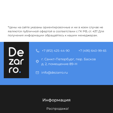
*Цены на сайте указаны ориентировочные и ни в коем случае не
являются публичной офертой в соответствии с ГК РФ, ст. 437. Для
получения информации обращайтесь к нашим менеджерам.
+7 (812) 425-44-90
+7 (495) 640-99-65
г. Санкт-Петербург, пер. Басков
д. 2, помещение 89-Н
info@dezarro.ru
Информация
Распродажа!