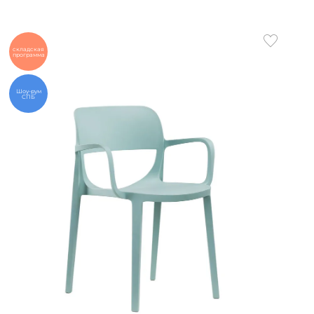
складская
программа
Шоу-рум
СПБ