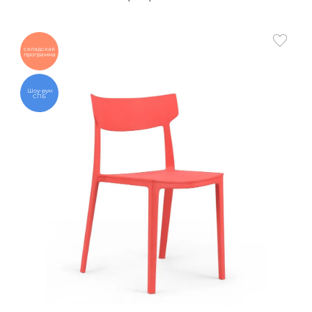
складская
программа
Шоу-рум
СПБ