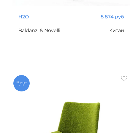
H2O
8 874 руб
Baldanzi & Novelli
Китай
Шоу-рум
СПБ