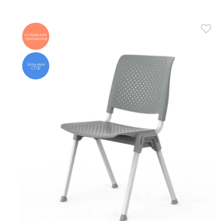
складская
программа
Шоу-рум
СПБ