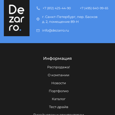
+7 (812) 425-44-90
+7 (495) 640-99-65
г. Санкт-Петербург, пер. Басков
д. 2, помещение 89-Н
info@dezarro.ru
Информация
Распродажа!
О компании
Новости
Портфолио
Каталог
Тест-драйв
Дизайнерам и архитекторам