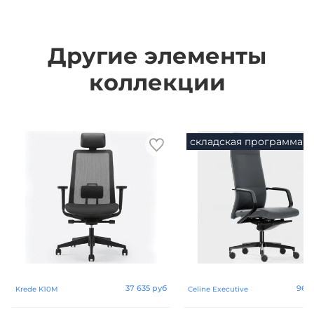
Другие элементы
коллекции
складская программа
37 635 руб
96 4
Krede K10M
Celine Executive