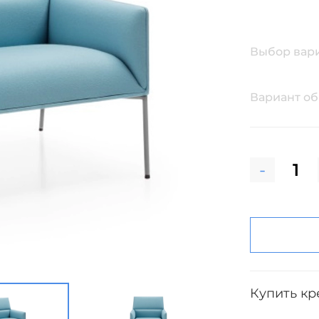
Выбор вар
Вариант о
-
Купить кре