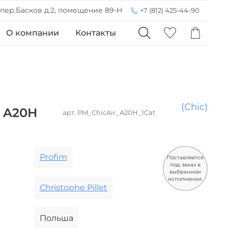
 пер.Басков д.2, помещение 89-Н
+7 (812) 425-44-90
О компании
Контакты
(Chic)
r A20H
арт.
PM_ChicAir_A20H_1Cat
Profim
Поставляется
под заказ в
выбранном
исполнении.
Christophe Pillet
Польша