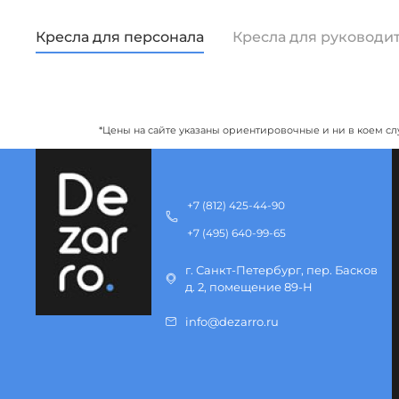
Кресла для персонала
Кресла для руководи
*Цены на сайте указаны ориентировочные и ни в коем сл
+7 (812) 425-44-90
+7 (495) 640-99-65
г. Санкт-Петербург, пер. Басков
д. 2, помещение 89-Н
info@dezarro.ru