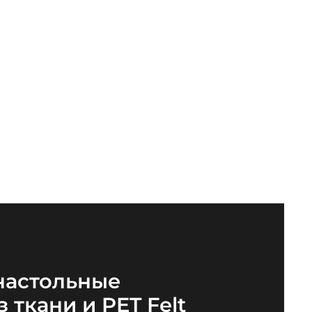
настольные
 ткани и PET Felt