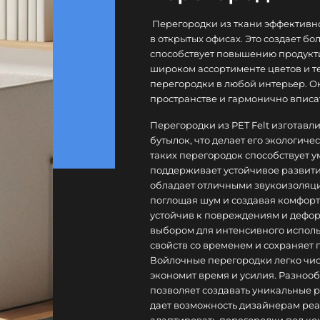
Перегородки из ткани эффективно
в открытых офисах. Это создает б
способствует повышению продукти
широком ассортименте цветов и те
перегородки в любой интерьер. Он
пространстве и гармонично вписа
Перегородки из PET Felt изготавл
бутылок, что делает его экологич
таких перегородок способствует 
поддерживает устойчивое развитие
обладает отличными звукоизоляц
поглощая шум и создавая комфортн
устойчив к повреждениям и дефор
выбором для интенсивного использ
свойств со временем и сохраняет
Войлочные перегородки легко чист
экономит время и усилия. Разноо
позволяет создавать уникальные р
дает возможность дизайнерам реа