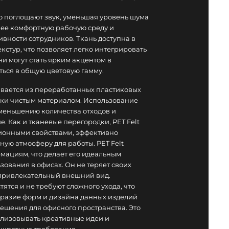
 поглощают звук, уменьшая уровень шума
олее комфортную рабочую среду и
вности сотрудников. Ткань доступна в
кстур, что позволяет легко интегрировать
и могут стать ярким акцентом в
ться в общую цветовую гамму.
ивается из переработанных пластиковых
ески чистым материалом. Использование
уменьшению количества отходов и
. Как и тканевые перегородки, PET Felt
ионными свойствами, эффективно
ую атмосферу для работы. PET Felt
мациям, что делает его идеальным
ования в офисах. Он не теряет своих
 привлекательный внешний вид.
ятся и не требуют сложного ухода, что
бразие форм и дизайна данных изделий
ешения для офисного пространства. Это
лизовывать креативные идеи и