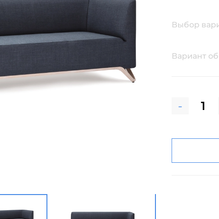
Выбор вар
Вариант о
-