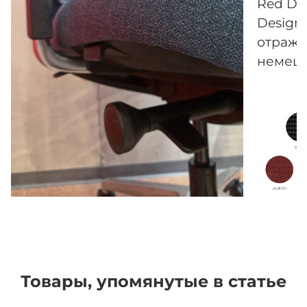
Red Dot
Design.
отража
немецк
Товары, упомянутые в статье