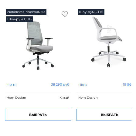
складская программа
Шоу-рум СПБ
Шоу-рум СПБ
38 290 руб
19 966 
Filo B1
Filo D
Horn Design
Китай
Horn Design
Ки
ВЫБРАТЬ
ВЫБРАТЬ