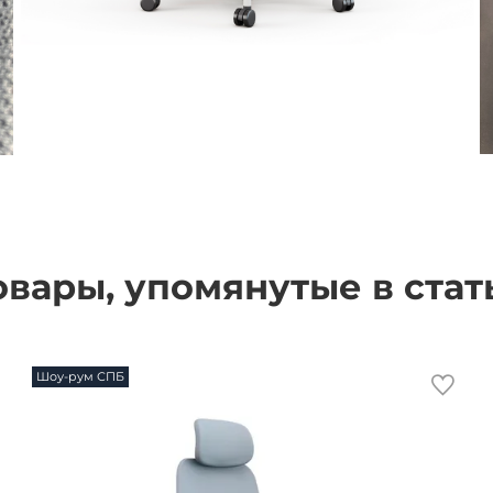
овары, упомянутые в стат
Шоу-рум СПБ