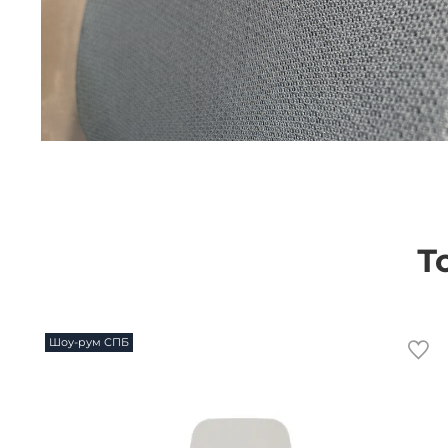
Т
Шоу-рум СПБ