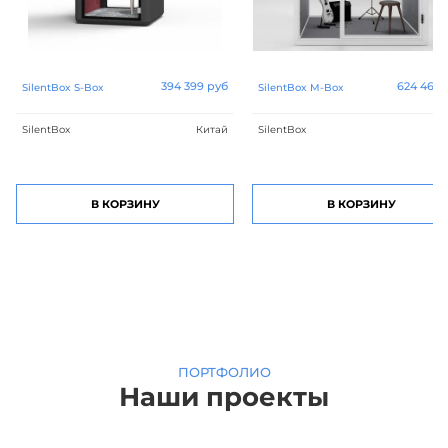
394 399 руб
624 465 
SilentBox S-Box
SilentBox M-Box
SilentBox
Китай
SilentBox
Ки
В КОРЗИНУ
В КОРЗИНУ
ПОРТФОЛИО
Наши проекты