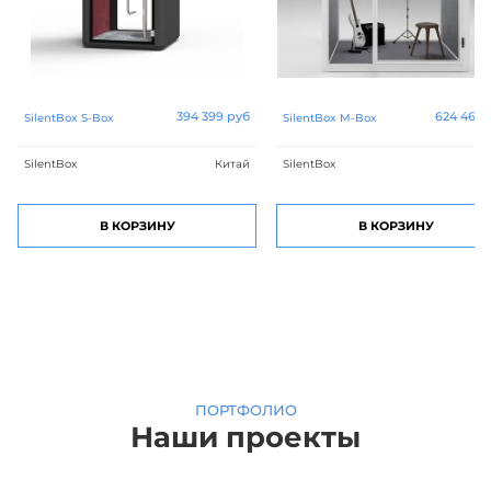
394 399 руб
624 465 
SilentBox S-Box
SilentBox M-Box
SilentBox
Китай
SilentBox
Ки
В КОРЗИНУ
В КОРЗИНУ
ПОРТФОЛИО
Наши проекты