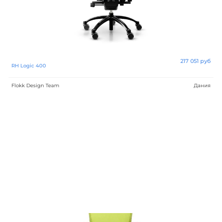
Jarosław Szymański
Hilary Birkbeck
Piotr Kuchciński
217 051 руб
RH Logic 400
Tomek Rygalik, Studio Rygalik
Flokk Design Team
Дания
Ergostudio R&D
Form and Branch
Favaretto and Partners
Nike AO
Fuseproject