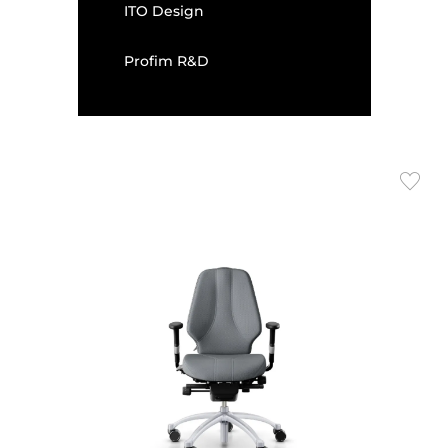
ITO Design
Profim R&D
Flokk Design Team
Gediminas Juška
Christina Strand, Niels Hvass
Baldanzi & Novelli
JORGE PENSI DESIGN STUDIO
Martin Ballendat
Jessica Engelhardt