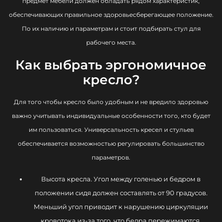
предмет мебели должен обладать рядом характеристик,
Profoffice
обеспечивающих правильное здоровьесберегающее положение.
По их наличию и параметрам и стоит подбирать стул для
Alegre Design
рабочего места.
Tias Eckhoff
Как выбрать эргономичное
кресло?
Dorigo Design
Для того чтобы кресло было удобным и не вредило здоровью
Michael Sodeau
важно учитывать индивидуальные особенности того, кто будет
Collectivo Design
им пользоваться. Универсальность кресел и стульев
обеспечивается возможностью регулировать большинство
Dezarro Collection
параметров.
Krede
Высота кресла. Угол между голенью и бедром в
положении сидя должен составлять от 90 градусов.
Меньший угол приводит к нарушению циркуляции
кровотока из-за того, что бедра пережимаются.