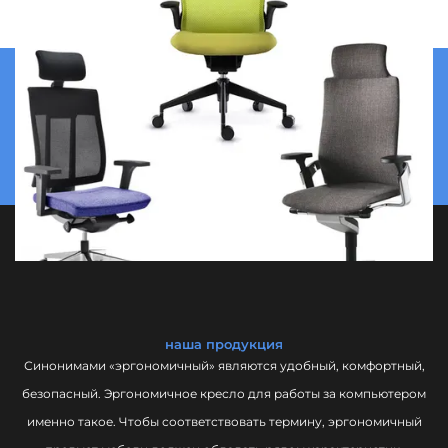
Archirivolto
Horn Design
SilentBox
SEM
Milani
F.lli Rossetto
Brado
наша продукция
Giorgio Topan
Синонимами «эргономичный» являются удобный, комфортный,
безопасный. Эргономичное кресло для работы за компьютером
Hadi Teherani
именно такое. Чтобы соответствовать термину, эргономичный