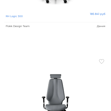
Daniel Figueroa
185 841 руб
Christophe Pillet
RH Logic 300
Flokk Design Team
Дания
Lucy Kurrein
Paul Brooks
Mikomax R&D
Peter Opsvik
Mac Stopa
Dauphin Design Team
Linea R&D