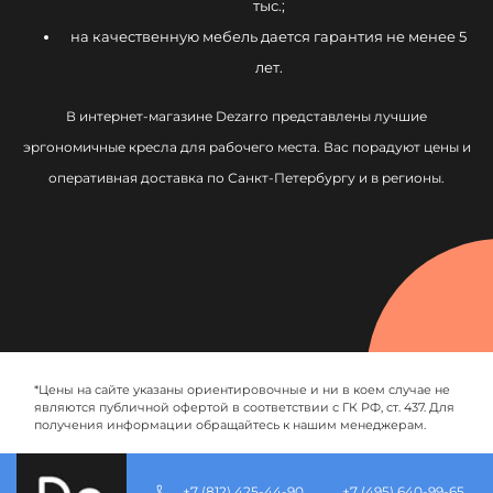
тыс.;
на качественную мебель дается гарантия не менее 5
лет.
В интернет-магазине Dezarro представлены лучшие
эргономичные кресла для рабочего места. Вас порадуют цены и
оперативная доставка по Санкт-Петербургу и в регионы.
*Цены на сайте указаны ориентировочные и ни в коем случае не
являются публичной офертой в соответствии с ГК РФ, ст. 437. Для
получения информации обращайтесь к нашим менеджерам.
+7 (812) 425-44-90
+7 (495) 640-99-65